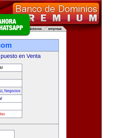
com
 puesto en Venta
OM
s)
,
Negocios
a!
tas