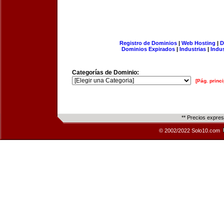
Registro de Dominios
|
Web Hosting
|
D
Dominios Expirados
|
Industrias
|
Indu
Categorías de Dominio:
[Pág. princi
** Precios expre
© 2002/2022 Solo10.com