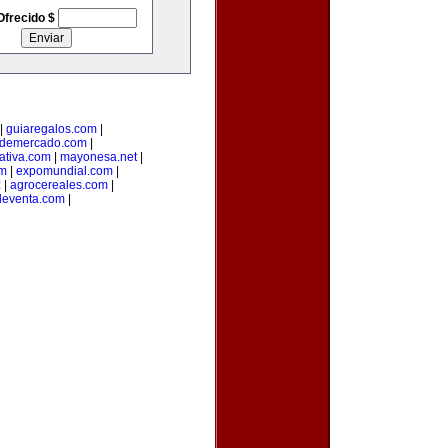
Ofrecido $
|
guiaregalos.com
|
ndemercado.com
|
ativa.com
|
mayonesa.net
|
om
|
expomundial.com
|
z
|
agrocereales.com
|
eventa.com
|