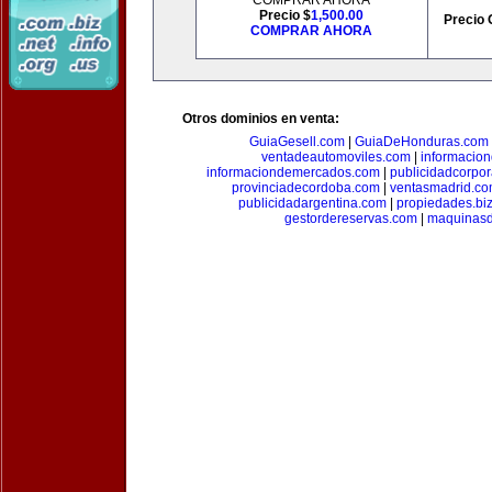
COMPRAR AHORA
Precio $
1,500.00
Precio 
COMPRAR AHORA
Otros dominios en venta:
GuiaGesell.com
|
GuiaDeHonduras.com
ventadeautomoviles.com
|
informacio
informaciondemercados.com
|
publicidadcorpor
provinciadecordoba.com
|
ventasmadrid.c
publicidadargentina.com
|
propiedades.bi
gestordereservas.com
|
maquinasd