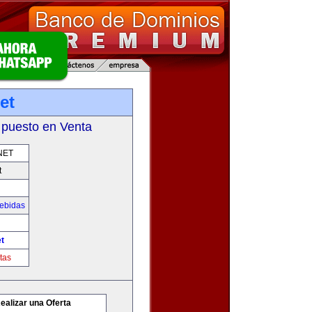
et
 puesto en Venta
NET
t
Bebidas
t
tas
ealizar una Oferta