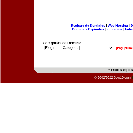
Registro de Dominios
|
Web Hosting
|
D
Dominios Expirados
|
Industrias
|
Indu
Categorías de Dominio:
[Pág. princi
** Precios expre
© 2002/2022 Solo10.com