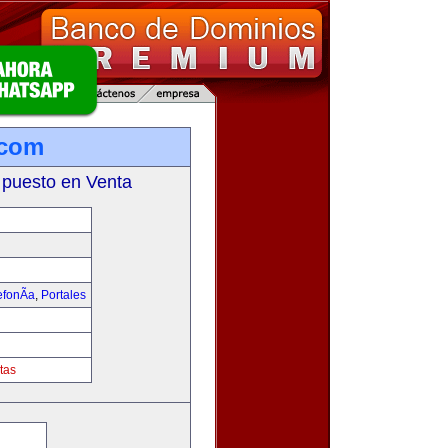
.com
 puesto en Venta
fonÃ­a
,
Portales
tas