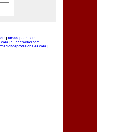
com
|
areadeporte.com
|
l.com
|
guiaderadios.com
|
rmaciondeprofesionales.com
|