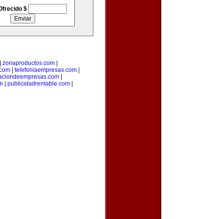
Ofrecido $
|
zonaproductos.com
|
.com
|
telefoniaempresas.com
|
aciondeempresas.com
|
om
|
publicidadrentable.com
|