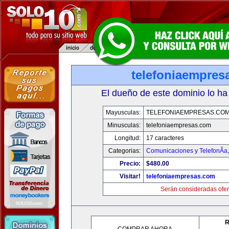
telefoniaempres
El dueño de este dominio lo ha
Mayusculas:
TELEFONIAEMPRESAS.CO
Minusculas:
telefoniaempresas.com
Longitud:
17 caracteres
Categorias:
Comunicaciones y TelefonÃ­a
Precio:
$480.00
Visitar!
telefoniaempresas.com
Serán consideradas ofer
R