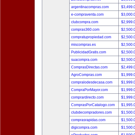
argentinacompras.com
$3,499.
e-compraventa.com
$3,000.
clubcompra.com
$2,999.
compras360.com
$2,500.
compratupropiedad.com
$2,500.
miscompras.es
$2,500.
PublicidadGratis.com
$2,500.
suacompra.com
$2,500.
ComprasDirectas.com
$2,499.
AgroCompras.com
$1,999.
compralodesdecasa.com
$1,999.
CompraPorMayor.com
$1,999.
comprardirecto.com
$1,999.
ComprasPorCatalogo.com
$1,995.
clubdecompradores.com
$1,500.
comprasrapidas.com
$1,500.
digicompra.com
$1,500.