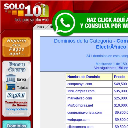
Dominios de la Categoría -
Com
ElectrÃ³nico
341 dominios en esta categ
Mostrando 1 de 150
Ver siguientes 150 >>
Nombre de Dominio
Precio
comprasya.com
$49,500
MisCompras.com
$35,000
marketweb.com
$25,000
MisCompras.net
$10,000
compramayorista.com
$9,800.
webpago.com
$9,800.
clickcompra.com
$9,500.