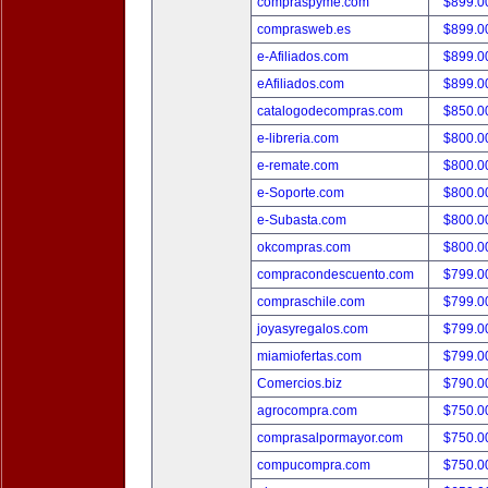
compraspyme.com
$899.
comprasweb.es
$899.
e-Afiliados.com
$899.
eAfiliados.com
$899.
catalogodecompras.com
$850.
e-libreria.com
$800.
e-remate.com
$800.
e-Soporte.com
$800.
e-Subasta.com
$800.
okcompras.com
$800.
compracondescuento.com
$799.
compraschile.com
$799.
joyasyregalos.com
$799.
miamiofertas.com
$799.
Comercios.biz
$790.
agrocompra.com
$750.
comprasalpormayor.com
$750.
compucompra.com
$750.