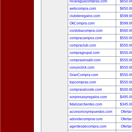
nicaraguacompras.com
$650.
webcompra.com
$650.
clubderegalos.com
$599.
OkCompra.com
$599.
cordobacompra.com
$560.
compracampos.com
$550.
compraclub.com
$550.
compragrupal.com
$550.
comprasinsalir.com
$550.
conunclick.com
$550.
GranCompra.com
$550.
topcompras.com
$550.
compraralcosto.com
$500.
sorpresasyregalos.com
$495.
fidelizarclientes.com
$345.
accesoriosyrepuestos.com
Ofertar
adondecomprar.com
Ofertar
agentesdecompra.com
Ofertar