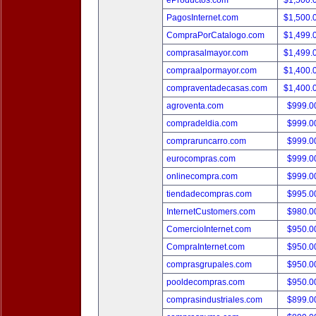
eProductos.com
$1,500.
PagosInternet.com
$1,500.
CompraPorCatalogo.com
$1,499.
comprasalmayor.com
$1,499.
compraalpormayor.com
$1,400.
compraventadecasas.com
$1,400.
agroventa.com
$999.
compradeldia.com
$999.
compraruncarro.com
$999.
eurocompras.com
$999.
onlinecompra.com
$999.
tiendadecompras.com
$995.
InternetCustomers.com
$980.
ComercioInternet.com
$950.
CompraInternet.com
$950.
comprasgrupales.com
$950.
pooldecompras.com
$950.
comprasindustriales.com
$899.