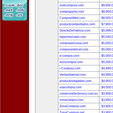
clubcompras.com
$8,900.
comprapyme.com
$8,900.
ComprasWeb.com
$8,500.
productosimportados.com
$7,800.
DirectoDeFabrica.com
$5,999.
hypermercado.com
$5,500.
comprasencasa.com
$5,000.
comprasinternet.com
$5,000.
e-compra.com
$5,000.
eurocompra.com
$5,000.
i-Compras.com
$4,999.
VentasInternet.com
$4,999.
productosdigitales.com
$4,950.
usacompra.com
$4,500.
comercioelectronico.com.es
$3,999.
zonacompra.com
$3,900.
ZonaCompras.com
$3,900.
ZonaCompras.net
$3,900.