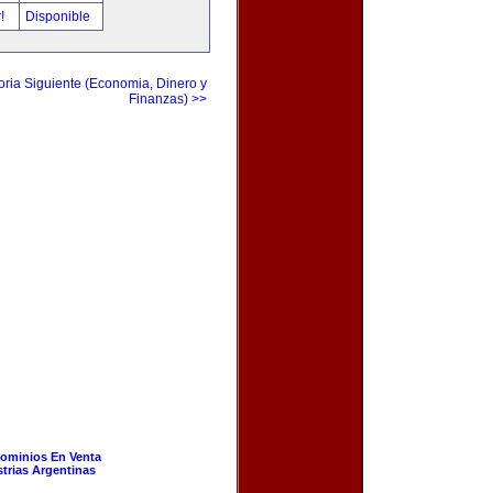
r!
Disponible
ria Siguiente (Economia, Dinero y
Finanzas) >>
ominios En Venta
strias Argentinas