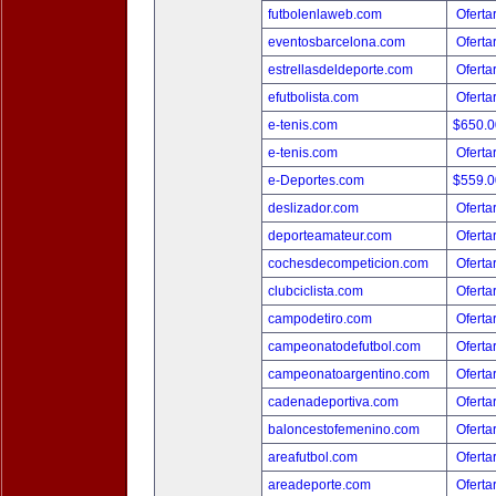
futbolenlaweb.com
Oferta
eventosbarcelona.com
Oferta
estrellasdeldeporte.com
Oferta
efutbolista.com
Oferta
e-tenis.com
$650.
e-tenis.com
Oferta
e-Deportes.com
$559.
deslizador.com
Oferta
deporteamateur.com
Oferta
cochesdecompeticion.com
Oferta
clubciclista.com
Oferta
campodetiro.com
Oferta
campeonatodefutbol.com
Oferta
campeonatoargentino.com
Oferta
cadenadeportiva.com
Oferta
baloncestofemenino.com
Oferta
areafutbol.com
Oferta
areadeporte.com
Oferta