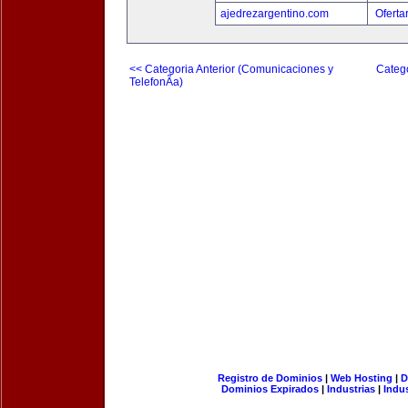
ajedrezargentino.com
Oferta
<< Categoria Anterior (Comunicaciones y
Catego
TelefonÃ­a)
Registro de Dominios
|
Web Hosting
|
D
Dominios Expirados
|
Industrias
|
Indu