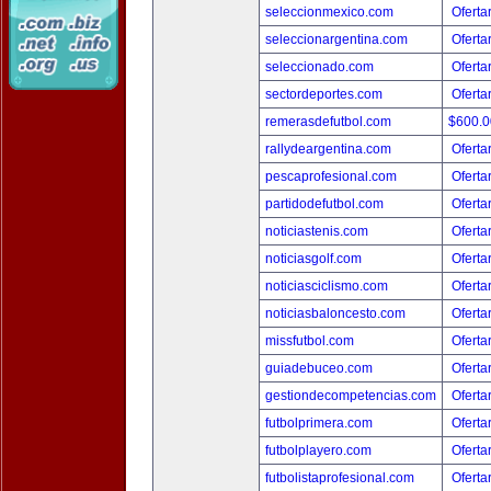
seleccionmexico.com
Oferta
seleccionargentina.com
Oferta
seleccionado.com
Oferta
sectordeportes.com
Oferta
remerasdefutbol.com
$600.
rallydeargentina.com
Oferta
pescaprofesional.com
Oferta
partidodefutbol.com
Oferta
noticiastenis.com
Oferta
noticiasgolf.com
Oferta
noticiasciclismo.com
Oferta
noticiasbaloncesto.com
Oferta
missfutbol.com
Oferta
guiadebuceo.com
Oferta
gestiondecompetencias.com
Oferta
futbolprimera.com
Oferta
futbolplayero.com
Oferta
futbolistaprofesional.com
Oferta